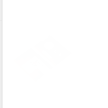
online, y presentar su negocio, oficina, servicios o deseen
presentar su marca o producto.
Plan top
Empresas medianas que desean presentar mas productos o
servicios, sus sucursales con su equipo de ventas, su horario de