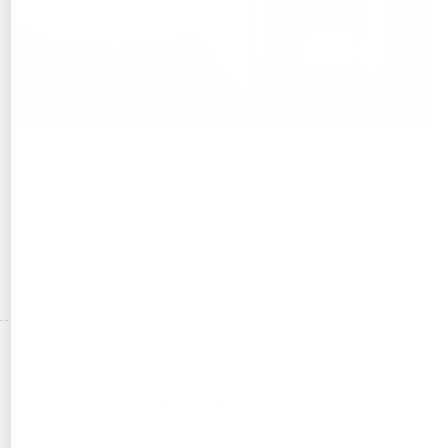
Plan Plata
Este es tu producto ideal para los profesional, empresas,
productos, servicios que deseen mantenerse en el mercado y
desean mantener los clientes con su marca, organizar además de
sus locales, equipos de venta, horarios, formas de pago, podrás
organizar la agenda y dar al cliente la posibilidad de agendar o
reservar citas.
MI CONTACTO