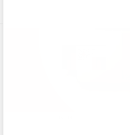
atención, formas de pago, tipos de entrega, y embarcase en la
tecnología como parte de un aliado indispensable
Plan Plus
Ideal para empresas en crecimiento sostenido, donde
encontraras un aliado indiscutible, que te ayudara a presentar