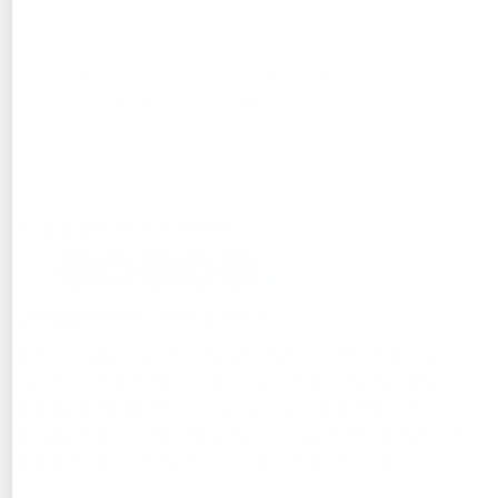
Si tienes dudas o consultas con gusto podremos ayudarte en
tus consultas…. necesitamos tu número de contacto, tu email,
tu consulta, tu número de pedido.
Nunca dudes en contactarnos, que con gusto podremos
resolver sus inquietudes.
Comparte en tus redes.
¿Pregúntame como lo hice?
Estoy seguro que te ha gustado, si te interesa
saber como lo hice y deseas tener una tarjeta
digital inteligente como la mía, no dudes en
preguntarme donde la hice, estaré encantado en
ponerte en contacto con los responsables.