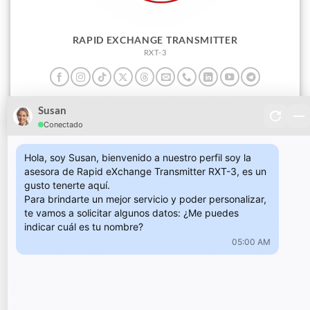
RAPID EXCHANGE TRANSMITTER
RXT-3
Síguenos en nuestras redes sociales
Susan
Conectado
Hola, soy Susan, bienvenido a nuestro perfil soy la 
asesora de Rapid eXchange Transmitter RXT-3, es un 
MI PERFIL
gusto tenerte aquí.
Para brindarte un mejor servicio y poder personalizar, 
Rapid eXchange Transmitter (RXT-3)
: La solución todo-en-
te vamos a solicitar algunos datos: ¿Me puedes 
uno que transforma tu tarjeta de contacto física en un centro
indicar cuál es tu nombre?
de negocios digital interactivo. Combina elementos físicos
05:00 AM
premium (NFC/QR) con una plataforma web personalizable y
un asistente de IA 24/7 para automatizar tu presencia,
gestionar citas y conectar con clientes de manera profesional,
día y noche.