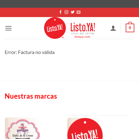
Saltar
"
"
al
contenido
0
Error: Factura no válida
Nuestras marcas