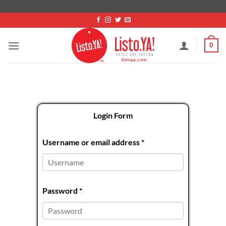
Saltar
"
"
al
contenido
0
Login Form
Username or email address
*
Password
*