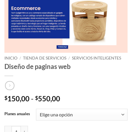
INICIO
/
TIENDA DE SERVICIOS
/
SERVICIOS INTELIGENTES
Diseño de paginas web
Rango
150,00
-
550,00
$
$
de
precios:
Planes anuales
desde
$150,00
Diseño de paginas web cantidad