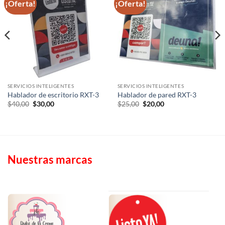
¡Oferta!
¡Oferta!
SERVICIOS INTELIGENTES
SERVICIOS INTELIGENTES
Hablador de escritorio RXT-3
Hablador de pared RXT-3
El
El
El
El
$
40,00
$
30,00
$
25,00
$
20,00
precio
precio
precio
precio
original
actual
original
actual
era:
es:
era:
es:
$40,00.
$30,00.
$25,00.
$20,00.
Nuestras marcas