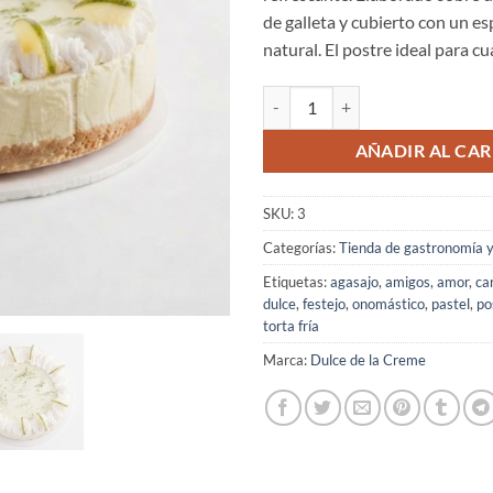
de galleta y cubierto con un e
natural. El postre ideal para cu
Torta fría de limón cantidad
AÑADIR AL CAR
SKU:
3
Categorías:
Tienda de gastronomía y
Etiquetas:
agasajo
,
amigos
,
amor
,
ca
dulce
,
festejo
,
onomástico
,
pastel
,
po
torta fría
Marca:
Dulce de la Creme