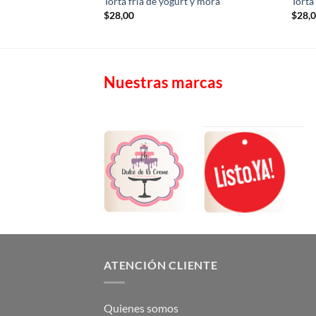
Torta fría de yogurt y mora
Torta 
$
28,00
$
28,
Nuestras marcas
ATENCIÓN CLIENTE
Quienes somos