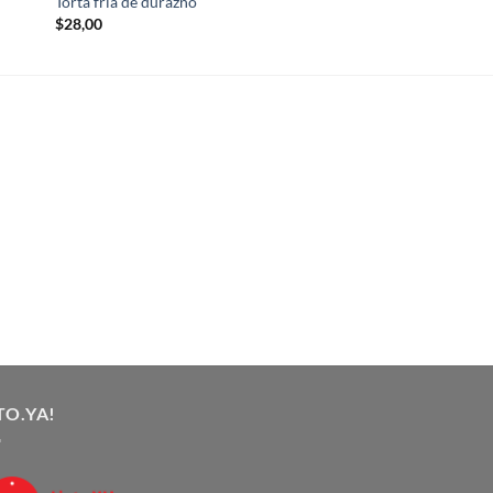
Torta fría de durazno
$
28,00
TO.YA!