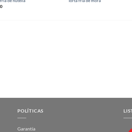
fría de nutella
Torta fría de mora
00
POLÍTICAS
LIS
Garantía