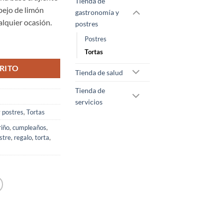
Tienda de
spejo de limón
gastronomía y
alquier ocasión.
postres
Postres
Tortas
RITO
Tienda de salud
Tienda de
servicios
 postres
,
Tortas
riño
,
cumpleaños
,
stre
,
regalo
,
torta
,